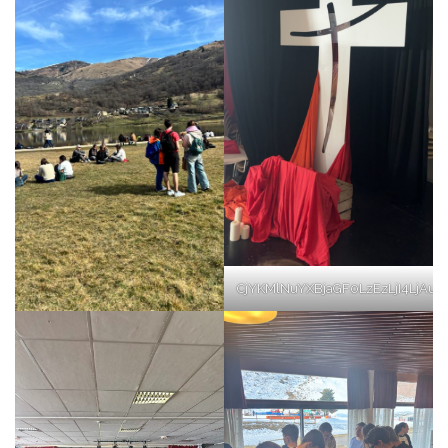
CjYKMlNuYXBjaGF0LzEzLjI4LjAu