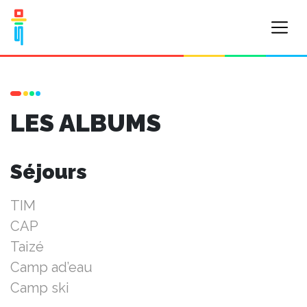
LES ALBUMS
Séjours
TIM
CAP
Taizé
Camp ad’eau
Camp ski