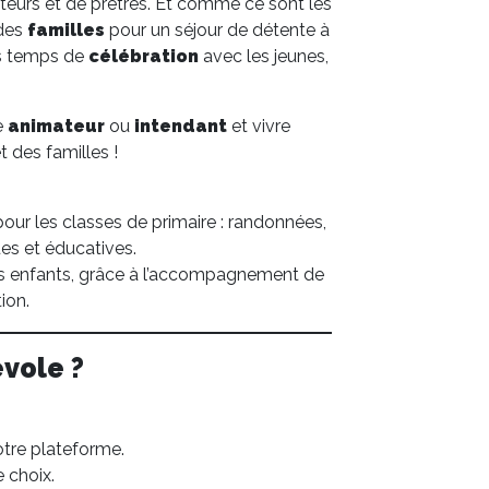
teurs et de prêtres. Et comme ce sont les
 des
familles
pour un séjour de détente à
ns temps de
célébration
avec les jeunes,
e
animateur
ou
intendant
et vivre
 des familles !
pour les classes de primaire : randonnées,
es et éducatives.
es enfants, grâce à l’accompagnement de
ion.
vole ?
otre plateforme.
e choix.