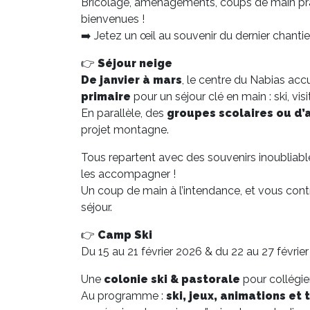
Bricolage, aménagements, coups de main pra
bienvenues !
➡️ Jetez un œil au souvenir du dernier chantie
👉
Séjour neige
De janvier à mars
, le centre du Nabias ac
primaire
pour un séjour clé en main : ski, vis
En parallèle, des
groupes scolaires ou d’
projet montagne.
Tous repartent avec des souvenirs inoubliab
les accompagner !
Un coup de main à l’intendance, et vous contr
séjour.
👉
Camp Ski
Du 15 au 21 février 2026 & du 22 au 27 févrie
Une
colonie ski & pastorale
pour collégie
Au programme :
ski, jeux, animations et 