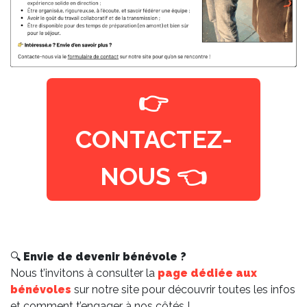
👉
CONTACTEZ-
NOUS 👈
🔍
Envie de devenir bénévole ?
Nous t’invitons à consulter la
page dédiée aux
bénévoles
sur notre site pour découvrir toutes les infos
et comment t’engager à nos côtés !