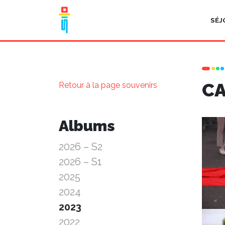
SÉJ
CA
Retour à la page souvenirs
Albums
2026 – S2
2026 – S1
2025
2024
2023
2022