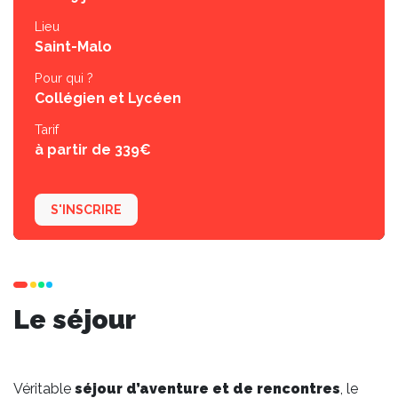
Lieu
Saint-Malo
Pour qui ?
Collégien et Lycéen
Tarif
à partir de 339€
S'INSCRIRE
Le séjour
Véritable
séjour d’aventure et de rencontres
, le